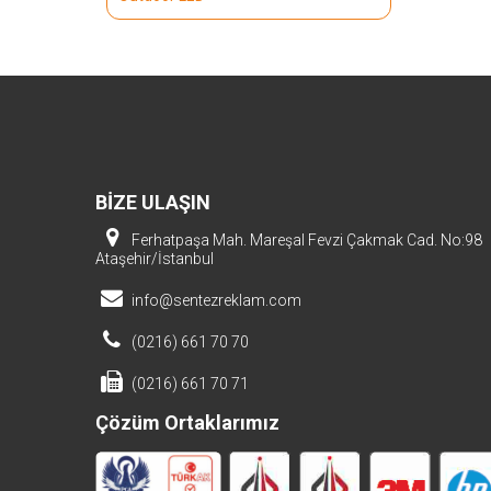
BİZE ULAŞIN
Ferhatpaşa Mah. Mareşal Fevzi Çakmak Cad. No:98
Ataşehir/İstanbul
info@sentezreklam.com
(0216) 661 70 70
(0216) 661 70 71
Çözüm Ortaklarımız