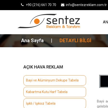
+90 (216) 661 70 70
info@sentezreklam.com.tr
AN
Ana Sayfa
|
DETAYLI BİLGİ
AÇIK HAVA REKLAM
Bayi ve Alüminyum Dekupe Tabela
Kabartma Kutu Harf Tabela
Bayii a
Işıklı / Işıksız Tabela
gelebil