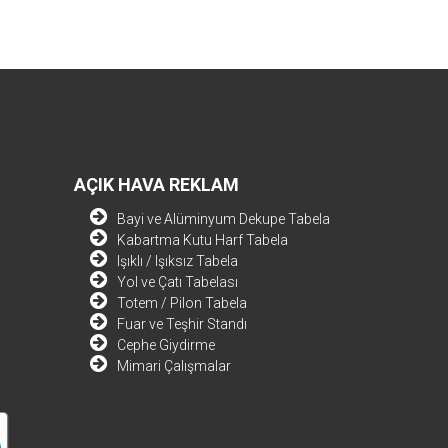
AÇIK HAVA REKLAM
Bayi ve Alüminyum Dekupe Tabela
Kabartma Kutu Harf Tabela
Işıklı / Işıksız Tabela
Yol ve Çatı Tabelası
Totem / Pilon Tabela
Fuar ve Teşhir Standı
Cephe Giydirme
Mimari Çalışmalar