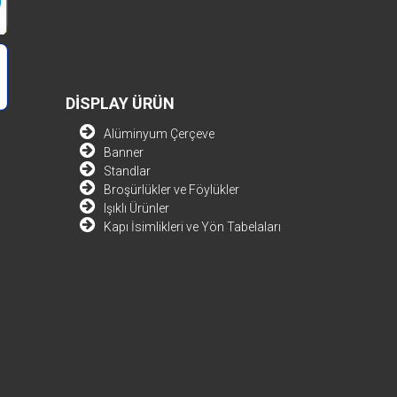
DİSPLAY ÜRÜN
Alüminyum Çerçeve
Banner
Standlar
Broşürlükler ve Föylükler
Işıklı Ürünler
Kapı İsimlikleri ve Yön Tabelaları