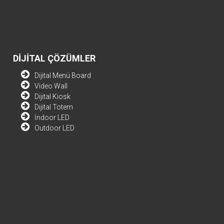
DİJİTAL ÇÖZÜMLER
Dijital Menü Board
Video Wall
Dijital Kiosk
Dijital Totem
İndoor LED
Outdoor LED