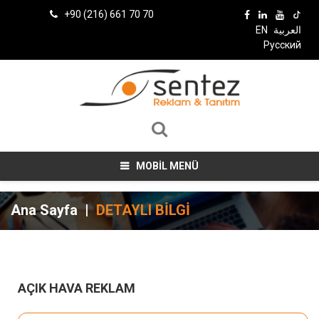
+90 (216) 661 70 70
EN
العربية
Русский
MOBİL MENÜ
Ana Sayfa
|
DETAYLI BİLGİ
AÇIK HAVA REKLAM