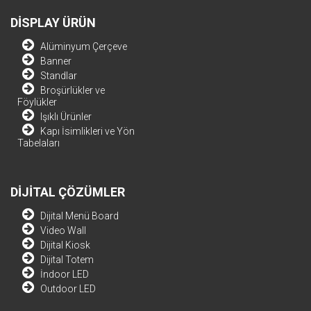
DİSPLAY ÜRÜN
Alüminyum Çerçeve
Banner
Standlar
Broşürlükler ve
Föylükler
Işıklı Ürünler
Kapı İsimlikleri ve Yön
Tabelaları
DİJİTAL ÇÖZÜMLER
Dijital Menü Board
Video Wall
Dijital Kiosk
Dijital Totem
İndoor LED
Outdoor LED