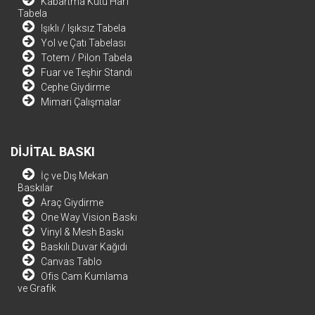
Kabartma Kutu Harf
Tabela
Işıklı / Işıksız Tabela
Yol ve Çatı Tabelası
Totem / Pilon Tabela
Fuar ve Teşhir Standı
Cephe Giydirme
Mimari Çalışmalar
DİJİTAL BASKI
İç ve Dış Mekan
Baskılar
Araç Giydirme
One Way Vision Baskı
Vinyl & Mesh Baskı
Baskılı Duvar Kağıdı
Canvas Tablo
Ofis Cam Kumlama
ve Grafik