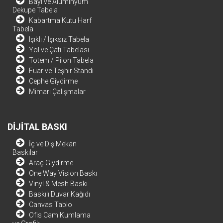
Bayi ve Alüminyum
Dekupe Tabela
Kabartma Kutu Harf
Tabela
Işıklı / Işıksız Tabela
Yol ve Çatı Tabelası
Totem / Pilon Tabela
Fuar ve Teşhir Standı
Cephe Giydirme
Mimari Çalışmalar
DİJİTAL BASKI
İç ve Dış Mekan
Baskılar
Araç Giydirme
One Way Vision Baskı
Vinyl & Mesh Baskı
Baskılı Duvar Kağıdı
Canvas Tablo
Ofis Cam Kumlama