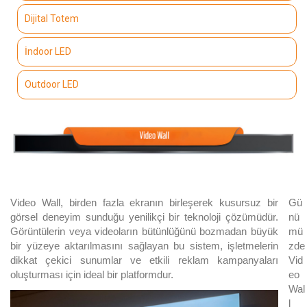
Dijital Totem
İndoor LED
Outdoor LED
Video Wall, birden fazla ekranın birleşerek kusursuz bir
Gü
görsel deneyim sunduğu yenilikçi bir teknoloji çözümüdür.
nü
Görüntülerin veya videoların bütünlüğünü bozmadan büyük
mü
bir yüzeye aktarılmasını sağlayan bu sistem, işletmelerin
zde
dikkat çekici sunumlar ve etkili reklam kampanyaları
Vid
oluşturması için ideal bir platformdur.
eo
Wal
l