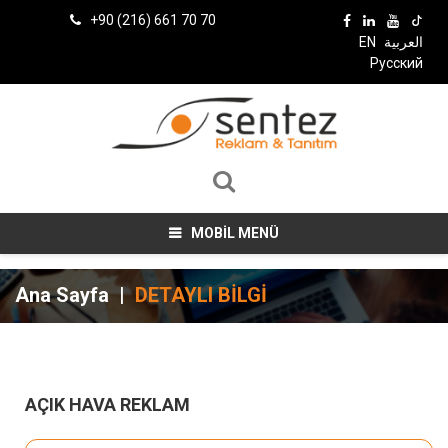
+90 (216) 661 70 70
EN
العربية
Русский
MOBİL MENÜ
Ana Sayfa
|
DETAYLI BİLGİ
AÇIK HAVA REKLAM