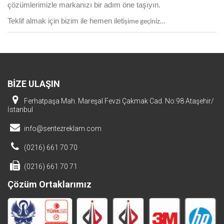
çözümlerimizle markanızı bir adım öne taşıyın.
Teklif almak için bizim ile hemen ileti
şime geçiniz…
BİZE ULAŞIN
Ferhatpaşa Mah. Mareşal Fevzi Çakmak Cad. No:98 Ataşehir/
İstanbul
info@sentezreklam.com
(0216) 661 70 70
(0216) 661 70 71
Çözüm Ortaklarımız