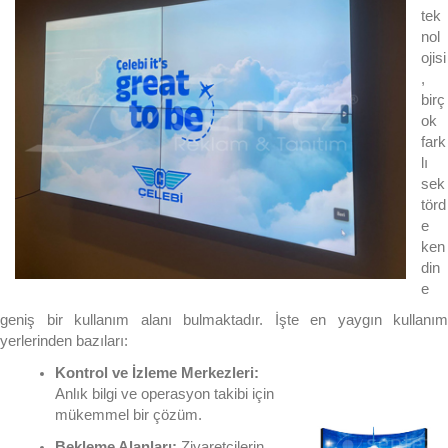
tek
nol
ojisi
,
birç
ok
fark
lı
sek
törd
e
ken
din
e
geniş bir kullanım alanı bulmaktadır. İşte en yaygın kullanım
yerlerinden bazıları:
Kontrol ve İzleme Merkezleri:
Anlık bilgi ve operasyon takibi için
mükemmel bir çözüm.
Bekleme Alanları:
Ziyaretçilerin