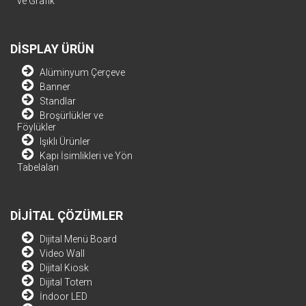
ve Grafik
DİSPLAY ÜRÜN
Alüminyum Çerçeve
Banner
Standlar
Broşürlükler ve
Föylükler
Işıklı Ürünler
Kapı İsimlikleri ve Yön
Tabelaları
DİJİTAL ÇÖZÜMLER
Dijital Menü Board
Video Wall
Dijital Kiosk
Dijital Totem
İndoor LED